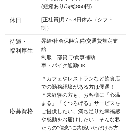
(短縮あり/時給850円)
[正社員]月7～8日休み（シフト
休日
制）
昇給/社会保険完備/交通費規定支
待遇・
給
福利厚生
制服一部貸与/食事補助
車・バイク通勤OK
＊カフェやレストランなど飲食店
での勤務経験がある方は優遇！
＊未経験の方も、お客様に「心温
まる」「くつろげる」サービス
を
応募資格
ご提供したい、満ち足りた幸福感
や感動をお届けしたい…
そんな私
たちの”信念”に共感いただける方